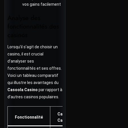
vos gains facilement
Analyse des
fonctionnalités des
casinos
Lorsqu’il s’agit de choisir un
casino, il est crucial
d’analyser ses
fonctionnalités et ses offres.
Voici un tableau comparatif
qui illustre les avantages du
Casoola Casino
par rapport à
d’autres casinos populaires.
Casoola
Casino
Casin
Fonctionnalité
Casino
A
B