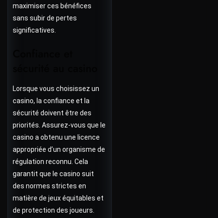
maximiser ces bénéfices
sans subir de pertes
significatives.
Confiance et
sécurité au casino
Lorsque vous choisissez un
casino, la confiance et la
sécurité doivent être des
priorités. Assurez-vous que le
casino a obtenu une licence
appropriée d’un organisme de
régulation reconnu. Cela
garantit que le casino suit
des normes strictes en
matière de jeux équitables et
de protection des joueurs.