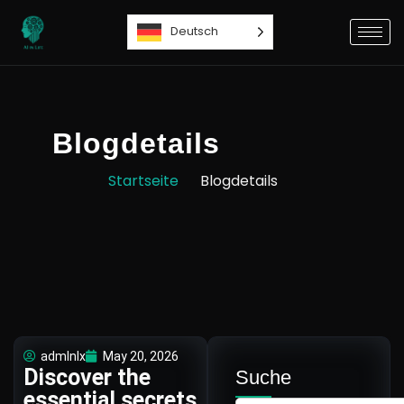
Deutsch
Blogdetails
Startseite
Blogdetails
admlnlx
May 20, 2026
Discover the
Suche
essential secrets