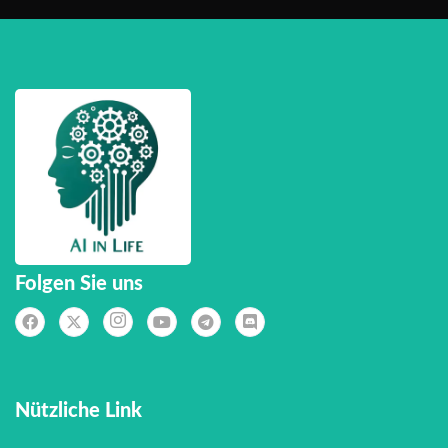
Folgen Sie uns
Nützliche Link