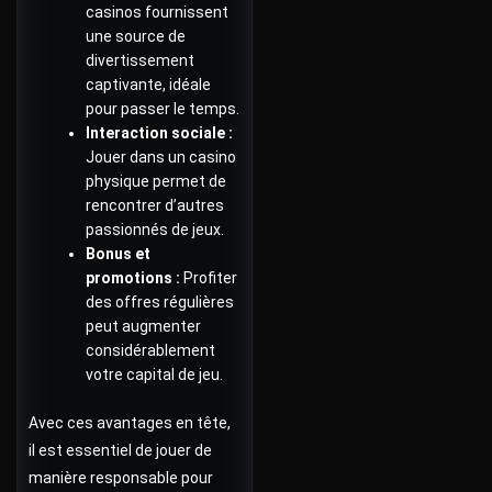
casinos fournissent
une source de
divertissement
captivante, idéale
pour passer le temps.
Interaction sociale :
Jouer dans un casino
physique permet de
rencontrer d’autres
passionnés de jeux.
Bonus et
promotions :
Profiter
des offres régulières
peut augmenter
considérablement
votre capital de jeu.
Avec ces avantages en tête,
il est essentiel de jouer de
manière responsable pour