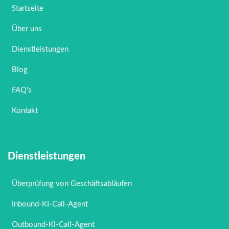
Startseite
Über uns
Dienstleistungen
Blog
FAQ's
Kontakt
Dienstleistungen
Überprüfung von Geschäftsabläufen
Inbound-KI-Call-Agent
Outbound-KI-Call-Agent