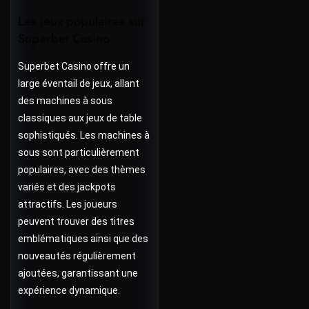
Les jeux populaires sur
Superbet Casino
Superbet Casino offre un
large éventail de jeux, allant
des machines à sous
classiques aux jeux de table
sophistiqués. Les machines à
sous sont particulièrement
populaires, avec des thèmes
variés et des jackpots
attractifs. Les joueurs
peuvent trouver des titres
emblématiques ainsi que des
nouveautés régulièrement
ajoutées, garantissant une
expérience dynamique.