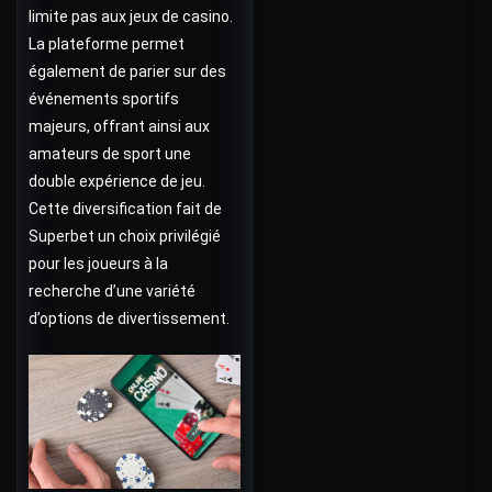
limite pas aux jeux de casino.
La plateforme permet
également de parier sur des
événements sportifs
majeurs, offrant ainsi aux
amateurs de sport une
double expérience de jeu.
Cette diversification fait de
Superbet un choix privilégié
pour les joueurs à la
recherche d’une variété
d’options de divertissement.