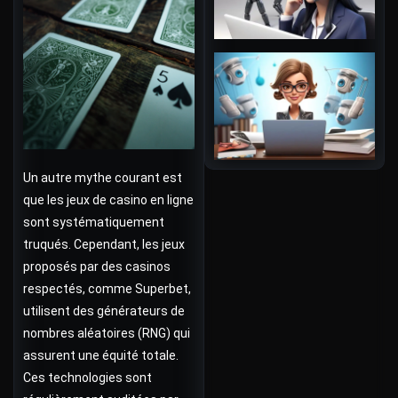
Un autre mythe courant est
que les jeux de casino en ligne
sont systématiquement
truqués. Cependant, les jeux
proposés par des casinos
respectés, comme Superbet,
utilisent des générateurs de
nombres aléatoires (RNG) qui
assurent une équité totale.
Ces technologies sont