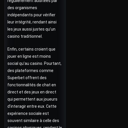
régulièrement auditées par
des organismes
indépendants pour vérifier
leur intégrité, rendant ainsi
les jeux aussi justes qu’un
casino traditionnel.
Enfin, certains croient que
jouer en ligne est moins
social qu’au casino. Pourtant,
des plateformes comme
Superbet offrent des
fonctionnalités de chat en
direct et des jeux en direct
qui permettent aux joueurs
d’interagir entre eux. Cette
expérience sociale est
souvent similaire à celle des
casinos physiques, rendant le