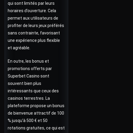
qui sont limités par leurs
horaires d’ouverture. Cela
permet aux utilisateurs de
profiter de leurs jeux préférés
sans contrainte, favorisant
une expérience plus flexible
et agréable.
En outre, les bonus et
promotions offerts par
Superbet Casino sont
souvent bien plus
intéressants que ceux des
casinos terrestres. La
plateforme propose un bonus
de bienvenue attractif de 100
% jusqu’à 500 € et 50
rotations gratuites, ce qui est