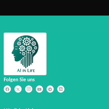
Folgen Sie uns